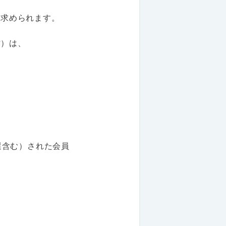
を求められます。
方）は、
。
落選含む）された会員